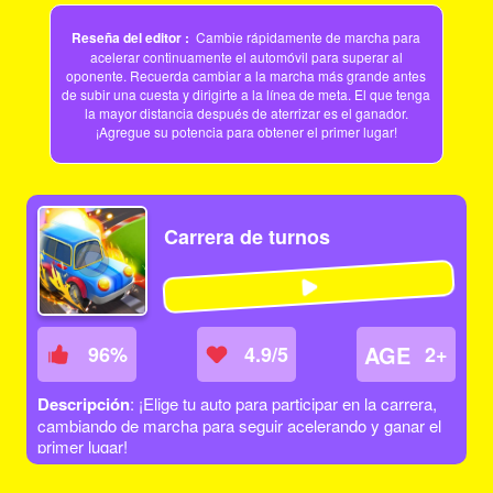
Reseña del editor :
Cambie rápidamente de marcha para
acelerar continuamente el automóvil para superar al
oponente. Recuerda cambiar a la marcha más grande antes
de subir una cuesta y dirigirte a la línea de meta. El que tenga
la mayor distancia después de aterrizar es el ganador.
¡Agregue su potencia para obtener el primer lugar!
Carrera de turnos
AGE
96
%
4.9/5
2+
Descripción
: ¡Elige tu auto para participar en la carrera,
cambiando de marcha para seguir acelerando y ganar el
primer lugar!