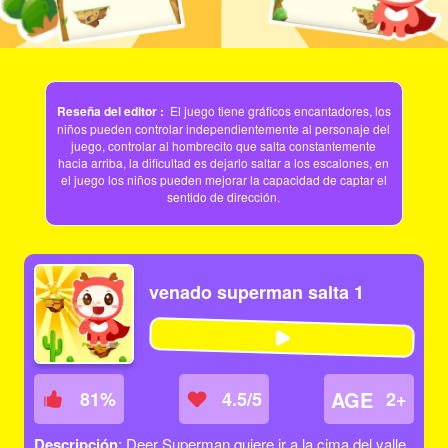
Reseña del editor :
El juego tiene gráficos encantadores, los
niños pueden controlar independientemente al personaje del
juego, controlar al hombrecito que salta constantemente
hacia arriba, la dificultad es dejarlo saltar a los escalones, en
el juego los niños pueden mejorar la capacidad de captar el
sentido de dirección.
venado superman salta 1
AGE
81
%
4.5/5
2+
Descripción
: Deer Superman quiere ir a la cima del valle,