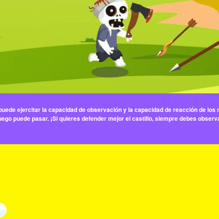
 puede ejercitar la capacidad de observación y la capacidad de reacción de los 
 juego puede pasar. ¡Si quieres defender mejor el castillo, siempre debes observ