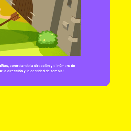
niños, controlando la dirección y el número de
ar la dirección y la cantidad de zombis!