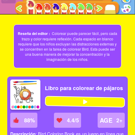
Reseña del editor :
Colorear puede parecer fácil, pero cada
trazo y color requiere reflexión. Cada espacio en blanco
requiere que los niños excluyan las distracciones externas y
se concentren en la tarea de colorear Bird. Esta puede ser
una buena manera de mejorar la concentración y la
imaginación de los niños.
Libro para colorear de pájaros
AGE
88
%
4.4/5
2+
Descripción
: Bird Coloring Book es un juego en línea que