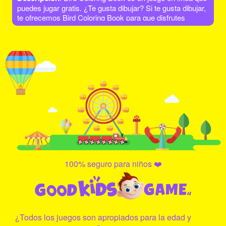
puedes jugar gratis. ¿Te gusta dibujar? Si te gusta dibujar,
te ofrecemos Bird Coloring Book para que disfrutes
coloreando. Elige tu escena favorita y muestra tu talento
para el dibujo para colorear a los personajes. ¡¡Divertirse!!
100% seguro para niños ❤️
¿Todos los juegos son apropiados para la edad y